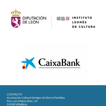
CONTACTO
Asociación Cultural Amigos de Sierra Pambley
Pza. Luis Mateo Díez, s/n
24100 Villablino